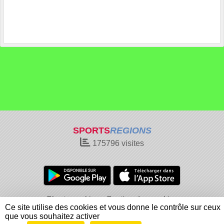
SPORTS
REGIONS
175796
visites
Charte cookies
Gestion des cookies
Ce site utilise des cookies et vous donne le contrôle sur ceux
Informations légales
Signaler un contenu inapproprié
que vous souhaitez activer