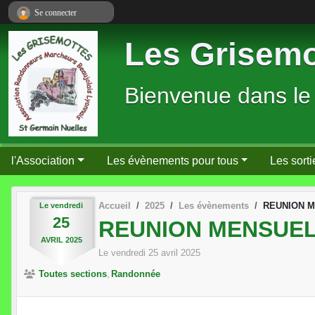
Panneau de gestion des cookies
Se connecter
Les Grisemo
Bienvenue dans le
l'Association
Les évènements pour tous
Les sorti
Accueil
2025
Les évènements
REUNION M
Le
vendredi
25
REUNION MENSUELL
AVRIL
2025
Le
vendredi
25
avril
2025
Toutes sections
Randonnée