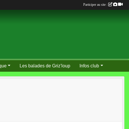
Participer au site :
que
Les balades de Griz'loup
Infos club