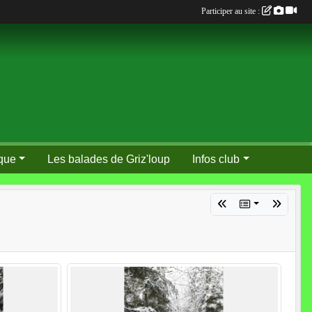
Participer au site :
que
Les balades de Griz'loup
Infos club