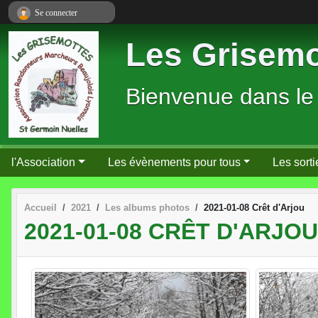
Panneau de gestion des cookies
Se connecter
Les Grisemo
Bienvenue dans le
l'Association
Les évènements pour tous
Les sorti
Accueil
2021
Les albums photos
2021-01-08 Crêt d'Arjou
2021-01-08 CRÊT D'ARJOU