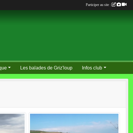
Participer au site :
que
Les balades de Griz'loup
Infos club