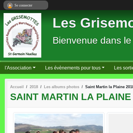
Panneau de gestion des cookies
Se connecter
Les Grisemo
Bienvenue dans le
l'Association
Les évènements pour tous
Les sorti
Accueil
2018
Les albums photos
Saint Martin la Plaine 201
SAINT MARTIN LA PLAINE