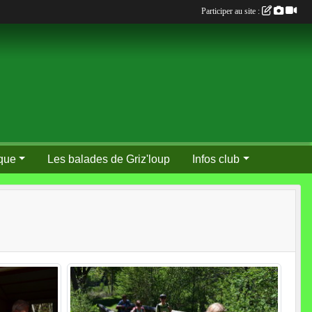
Participer au site :
que
Les balades de Griz'loup
Infos club