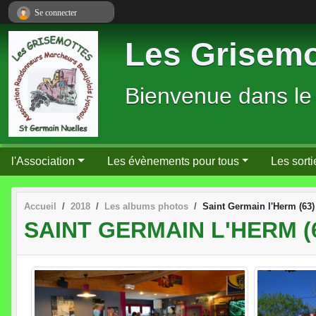
Panneau de gestion des cookies
Se connecter
Les Grisemo
Bienvenue dans le
l'Association
Les évènements pour tous
Les sorti
Accueil
2018
Les albums photos
Saint Germain l'Herm (63)
SAINT GERMAIN L'HERM (6