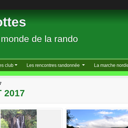
ttes
 monde de la rando
es club
Les rencontres randonnée
La marche nordi
7
 2017