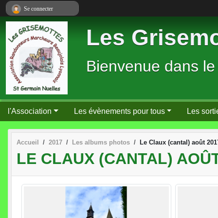
Panneau de gestion des cookies
Se connecter
Les Grisemo
Bienvenue dans le
l'Association
Les évènements pour tous
Les sorti
Accueil
2017
Les albums photos
Le Claux (cantal) août 201
LE CLAUX (CANTAL) AOÛT