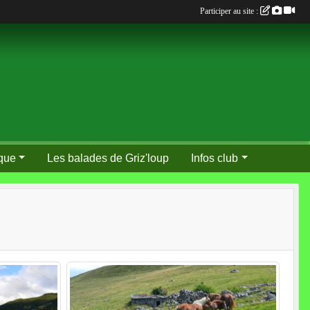
Participer au site :
que
Les balades de Griz'loup
Infos club