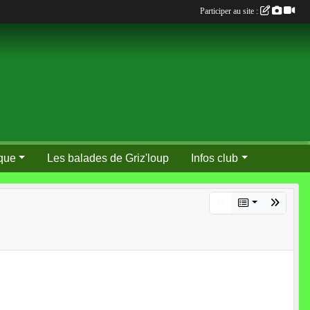
Participer au site :
que
Les balades de Griz'loup
Infos club