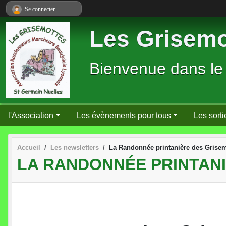
Panneau de gestion des cookies
Se connecter
Les Grisemo
Bienvenue dans le
l'Association
Les évènements pour tous
Les sorti
Accueil
Les newsletters
La Randonnée printanière des Grisem
LA RANDONNÉE PRINTAN