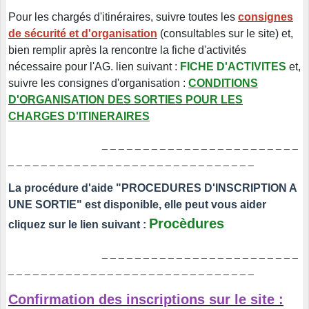
Pour les chargés d'itinéraires, suivre toutes les
consignes
de sécurité et d'organisation
(consultables sur le site) et,
bien remplir après la rencontre la fiche d'activités
nécessaire pour l'AG. lien suivant :
FICHE D'ACTIVITES
et,
suivre les consignes d'organisation :
CONDITIONS
D'ORGANISATION DES SORTIES POUR LES
CHARGES D'ITINERAIRES
_ _ _ _ _ _ _ _ _ _ _ _ _ _ _ _ _ _ _ _ _ _ _ _
_ _ _ _ _ _ _ _ _ _ _ _ _ _ _ _ _ _ _ _ _ _ _ _ _ _ _ _ _ _
La procédure d'aide "PROCEDURES D'INSCRIPTION A
UNE SORTIE" est disponible, elle peut vous aider
Procèdures
cliquez sur le lien suivant :
_ _ _ _ _ _ _ _ _ _ _ _ _ _ _ _ _ _ _ _ _ _ _ _
_ _ _ _ _ _ _ _ _ _ _ _ _ _ _ _ _ _ _ _ _ _ _ _ _ _ _ _ _ _
Confirmation des inscriptions sur le site :