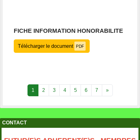
FICHE INFORMATION HONORABILITE
Télécharger le document
PDF
1
2
3
4
5
6
7
»
CONTACT